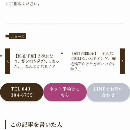
にご相談ください。
ニュース
【稲毛/津田沼】「そんな
【稲毛/千葉】が気にな
に癖はないんですけど、縮
り、髪を梳き過ぎてしまっ
毛矯正かけた方がいいです
た、、なんとかなる？？
か？」
TEL 043-
ネット予約はこ
LINEでお問い
304-6755
ちら
合わせ
この記事を書いた人